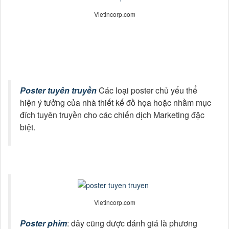
Poster tuyên truyền
Các loại poster chủ yếu thể
hiện ý tưởng của nhà thiết kế đồ họa hoặc nhằm mục
đích tuyên truyền cho các chiến dịch Marketing đặc
biệt.
Vietincorp.com
Poster phim
: đây cũng được đánh giá là phương
thức quảng bá phim hiệu quả mà tiết kiệm chi phí
nhất. Những nhà sản xuất phim thường xúc tiến
quảng cáo những poster này trong giai đoạn phim
sắp ra mắt. Bạn sẽ thấy những poster phim xuất hiện
rất nhiều ở rạp chiếu phim, trung tâm tổ chức sự kiện
phim…