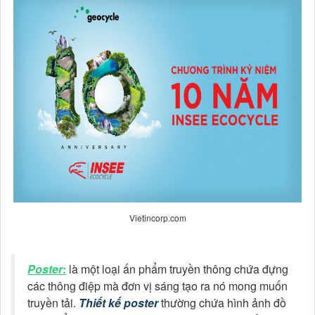
Vietincorp.com
Poster
:
là một loại ấn phẩm truyền thông chứa đựng
các thông điệp mà đơn vị sáng tạo ra nó mong muốn
truyền tải.
Thiết kế poster
thường chứa hình ảnh đồ
họa (biểu tượng, bức hình, tranh vẽ) và chữ viết (từ
ngữ) để có thể truyền đạt thông điệp một cách tốt
nhất.