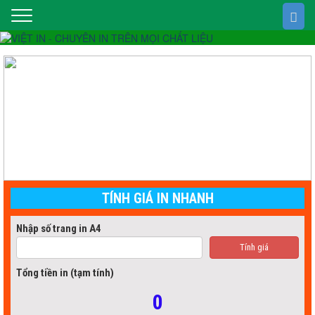
Chúng tôi trên mạng xã hội
TÍNH GIÁ IN NHANH
Nhập số trang in A4
Tính giá
Tổng tiền in (tạm tính)
0
- Giá trên chưa bao gồm thành phẩm (cắt, cấn bế..), giao nhận.
- Giá trên đã bao gồm các loại giấy,(định lượng giấy từ 60-300gsm).