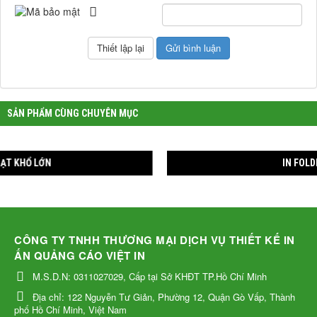
prev
next
SẢN PHẨM CÙNG CHUYÊN MỤC
IN FOLDER BỈA SƠ MI
CÔNG TY TNHH THƯƠNG MẠI DỊCH VỤ THIẾT KẾ IN
ẤN QUẢNG CÁO VIỆT IN
M.S.D.N: 0311027029, Cấp tại Sở KHĐT TP.Hồ Chí Minh
Địa chỉ:
122 Nguyễn Tư Giản, Phường 12, Quận Gò Vấp, Thành
phố Hồ Chí Minh, Việt Nam
Điện thoại:
(028) 6281 6441
Email:
vietincorp@gmail.com
Website:
http://vietincorp.com
THỜI GIAN LÀM VIỆC T2 - T7: 8H30 - 12H & 1H30 - 5H
Giới thiệu