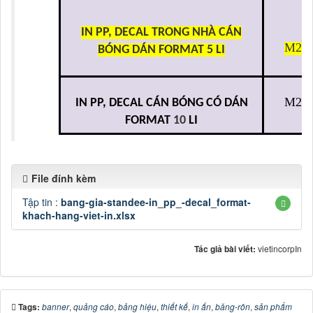
FORMAT
10
LI
File đính kèm
Tập tin :
bang-gia-standee-in_pp_-decal_format-
khach-hang-viet-in.xlsx
Tác giả bài viết:
vietincorpIn
Tags:
banner
,
quảng cáo
,
bảng hiệu
,
thiết kế
,
in ấn
,
băng-rôn
,
sản phẩm
poster
,
Thiết kế poster
,
tấm poster
Tổng số điểm của bài viết là: 5 trong 1 đánh giá
Xếp hạng:
5
-
1
phiếu bầu
Click để đánh giá bài viết