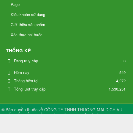
THỐNG KÊ
Đang truy cập
3
549
Hôm nay
Tháng hiện tại
4,272
Tổng lượt truy cập
1,530,251
© Bản quyền thuộc về
CÔNG TY TNHH THƯƠNG MẠI DỊCH VỤ
THIẾT KẾ IN ẤN QUẢNG CÁO VIỆT IN
.
Thiết kế bởi
Vsoft
.