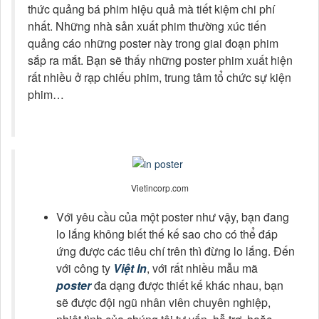
Vietincorp.com
Với yêu cầu của một poster như vậy, bạn đang
lo lắng không biết thế kế sao cho có thể đáp
ứng được các tiêu chí trên thì đừng lo lắng. Đến
với công ty
Việt In
, với rất nhiều mẫu mã
poster
đa dạng được thiết kế khác nhau, bạn
sẽ được đội ngũ nhân viên chuyên nghiệp,
nhiệt tình của chúng tôi tư vấn, hỗ trợ, hoặc
thiết kế cho bạn những tấm poster hoàn hảo,
đáp ứng được yêu cầu của bạn. Không những
thế, với công nghệ
in ấn
hiện đại, dây chuyền
công nghệ in chất lượng, công ty chúng tôi sẽ
mang lại cho bạn những
tấm poster
có chất
lượng tuyệt vời nhất.