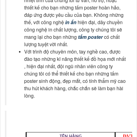
Với trình độ chuyên môn, tay nghề cao, được
đào tạo những kĩ năng thiết kế đồ họa mới nhất
, hiện đại nhất, đội ngũ nhân viên công ty
chúng tôi có thể thiết kế cho bạn những tấm
poster sinh động, đẹp mắt, có tính thẩm mỹ cao
thu hút khách hàng, chắc chắn sẽ làm bạn hài
lòng.
DVT
TÊN HÀNG
Ờ
M2
IN PP CÁN BÓNG (M
) ĐÓNG
KHOEN 4 GÓC TREO STANDEE
M2
IN PP, DECAL, CÓ KEO CÁN BÓNG
Ờ
TRONG NHÀ, NGOÀI TR
I