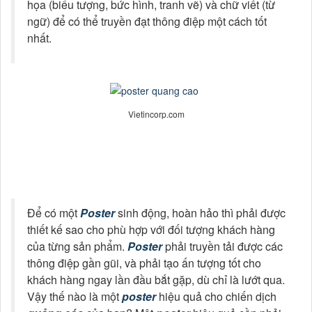
Vietincorp.com
Để có một
Poster
sinh động, hoàn hảo thì phải được
thiết kế sao cho phù hợp với đối tượng khách hàng
của từng sản phẩm.
Poster
phải truyền tải được các
thông điệp gần gũi, và phải tạo ấn tượng tốt cho
khách hàng ngay lần đầu bắt gặp, dù chỉ là lướt qua.
Vậy thế nào là một
poster
hiệu quả cho chiến dịch
quảng cáo
của bạn? Một
poster
hiệu quả cần phải
đảm bảo các tiêu chí sau:
- Tập trung được sự chú ý của người xem.
- Hình ảnh sinh động, hấp dẫn, lôi cuốn người
xem.
- Thông tin ngắn gọn, đầy đủ, dễ hiểu.