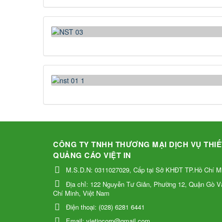
CÔNG TY TNHH THƯƠNG MẠI DỊCH VỤ THIẾ
QUẢNG CÁO VIỆT IN
M.S.D.N: 0311027029, Cấp tại Sở KHĐT TP.Hồ Chí M
Địa chỉ:
122 Nguyễn Tư Giản, Phường 12, Quận Gò V
Chí Minh, Việt Nam
Điện thoại:
(028) 6281 6441
Email:
vietincorp@gmail.com