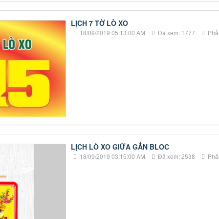
LỊCH 7 TỜ LÒ XO
18/09/2019 05:13:00 AM
Đã xem: 1777
Phản
LỊCH LÒ XO GIỮA GẮN BLOC
18/09/2019 03:15:00 AM
Đã xem: 2538
Phản