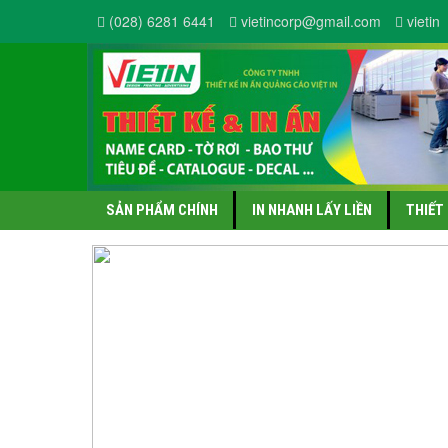
(028) 6281 6441
vietincorp@gmail.com
vietin
SẢN PHẨM CHÍNH
IN NHANH LẤY LIỀN
THIẾT