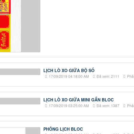
LỊCH LÒ XO GIỮA BỘ SỐ
17/09/2019 04:18:00 AM
Đã xem: 2111
Phản
LỊCH LÒ XO GIỮA MINI GẮN BLOC
17/09/2019 03:25:00 AM
Đã xem: 1387
Phản
PHÔNG LỊCH BLOC
12/09/2019 05:40:00 AM
Đã xem: 1268
Phản