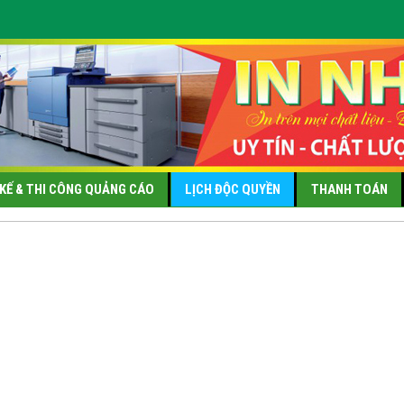
 KẾ & THI CÔNG QUẢNG CÁO
LỊCH ĐỘC QUYỀN
THANH TOÁN