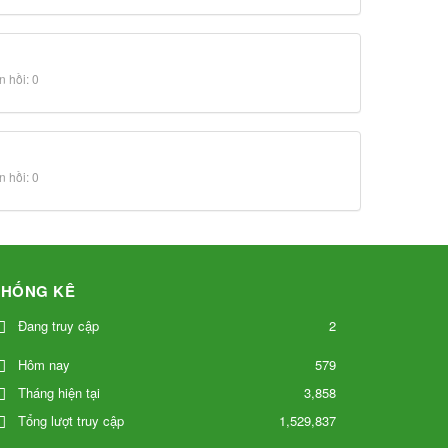
 hồi: 0
 hồi: 0
THỐNG KÊ
Đang truy cập
2
579
Hôm nay
Tháng hiện tại
3,858
Tổng lượt truy cập
1,529,837