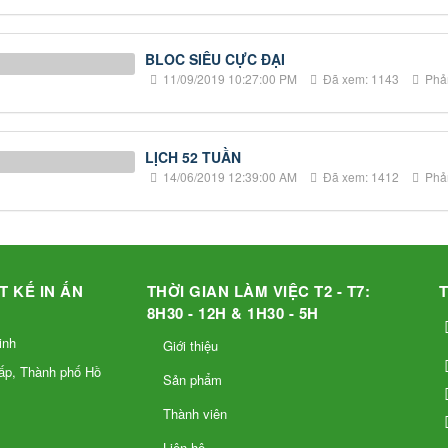
BLOC SIÊU CỰC ĐẠI
11/09/2019 10:27:00 PM
Đã xem: 1143
Phản
LỊCH 52 TUẦN
14/06/2019 12:39:00 AM
Đã xem: 1412
Phản
T KẾ IN ẤN
THỜI GIAN LÀM VIỆC T2 - T7:
8H30 - 12H & 1H30 - 5H
inh
Giới thiệu
ấp, Thành phố Hồ
Sản phẩm
Thành viên
Liên hệ