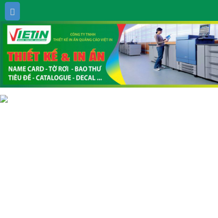
SẢN PHẨM CHÍNH
BẢNG GIÁ IN NHANH
IN CATALOG - BROCHURE
Thông tin liên hệ
IN TEM NHÃN DECAL
BAO THƯ - TIÊU ĐỀ
PHIẾU THU CHI - HÓA ĐƠN BÁN LẺ
(028) 6281 6441
vietincorp@gmail.com
vietin
TEM BỂ - TEM BÀO HÀNH
THIỆP MỜI- THIÊP CƯỚI
DANH THIẾP - NAME CARD
IN MENU NHÀ HÀNG - COFFEE
THÙNG CARTON - HỘP GIẤY
TÚI XÁCH GIẤY - VÀI
TỜ RƠI - TỜ GẤP
FOLDER - BÌA SƠ MI
IN NHANH LẤY LIỀN
THIẾT KẾ & THI CÔNG QUẢNG CÁO
BẢNG HIỆU HỘP ĐÈN
THI CÔNG DÁN DECAL PP
CUNG CẤP STANDEE
LỊCH ĐỘC QUYỀN
THIẾT KẾ & IN LỊCH ĐỘC QUYỂN
IN LỊCH PHÔI ĐÃ CÓ SẴN
THANH TOÁN
TIN TỨC CHUYÊN NGÀNH