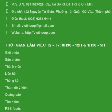
Tìm kiếm
RSS-feeds
Page
Điều khoản sử dụng
Giới thiệu sản phẩm
Xác thực hai bước
THỐNG KÊ
Đang truy cập
Hôm nay
Tháng hiện tại
Tổng lượt truy cập
© Bản quyền thuộc về
CÔNG TY TNHH THƯƠNG MẠI DỊCH VỤ THIẾT