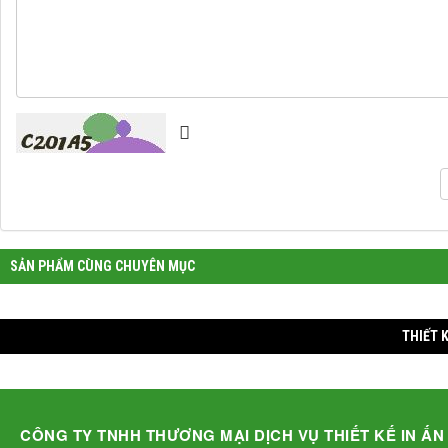
CÔNG TY TNHH THƯƠNG MẠI DỊCH VỤ THIẾT KẾ IN ẤN
M.S.D.N: 0311027029, Cấp tại Sở KHĐT TP.Hồ Chí Minh
Địa chỉ:
122 Nguyễn Tư Giản, Phường 12, Quận Gò Vấp, Thành phố 
Điện thoại:
(028) 6281 6441
Email:
vietincorp@gmail.com
Website:
http://vietincorp.com
THỜI GIAN LÀM VIỆC T2 - T7: 8H30 - 12H & 1H30 - 5H
Giới thiệu
Sản phẩm
Thành viên
Liên hệ
Thống kê
Thăm dò ý kiến
Quảng cáo