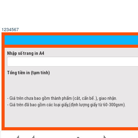
THIẾT KẾ & IN LỊCH ĐỘC QUYỀN THEO 
Thứ năm - 13/06/2019 04:19