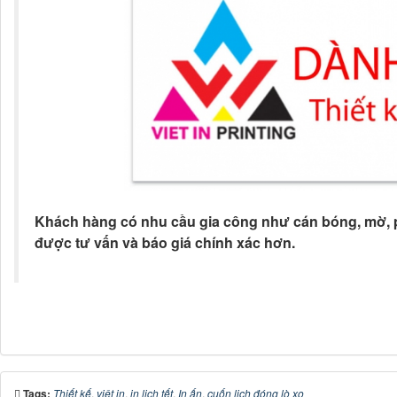
Tags:
Thiết kế
,
việt in
,
in lịch tết
,
In ấn
,
cuốn lịch đóng lò xo
Tổng số điểm của bài viết là: 10 trong 2 đánh giá
Xếp hạng:
5
-
2
phiếu bầu
1
2
3
4
5
Click để đánh giá bài viết
Ý kiến bạn đọc