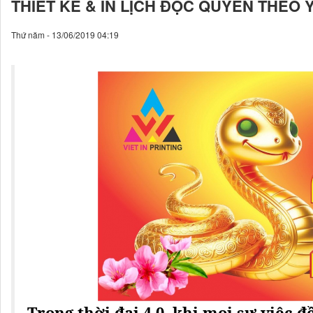
Trong thời đại 4.0, khi mọi sự việc 
lịch tết vẫn luôn đem lại một giá trị
hiện nay là một nhu cầu không thể 
cuốn lịch đẹp, ấn tượng trở thành m
quà tri ân đối tác, khách hàng hay 
hiệu.
Kích thước của
lịch độc quyền
- Lịch để bàn
Lịch để bàn chữ A kích thước: 14x3
Lịch để bàn chữ M kích thước: 15×2
- Lịch treo tường
Kích thước lịch dạng nhỏ: 30x40cm